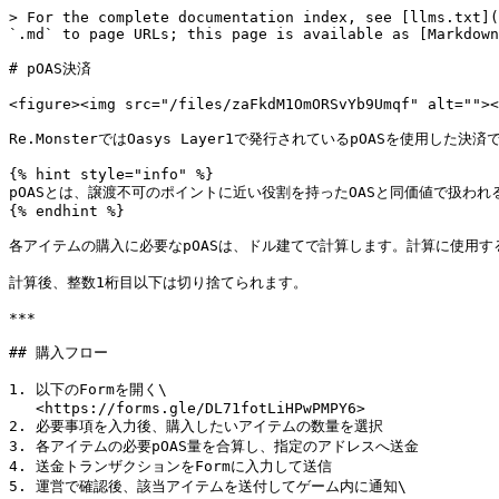
> For the complete documentation index, see [llms.txt](
`.md` to page URLs; this page is available as [Markdown
# pOAS決済

<figure><img src="/files/zaFkdM1OmORSvYb9Umqf" alt=""><
Re.MonsterではOasys Layer1で発行されているpOASを使用した
{% hint style="info" %}

pOASとは、譲渡不可のポイントに近い役割を持ったOASと同価値で扱わ
{% endhint %}

各アイテムの購入に必要なpOASは、ドル建てで計算します。計算に使用するp
計算後、整数1桁目以下は切り捨てられます。

***

## 購入フロー

1. 以下のFormを開く\

   <https://forms.gle/DL71fotLiHPwPMPY6>

2. 必要事項を入力後、購入したいアイテムの数量を選択

3. 各アイテムの必要pOAS量を合算し、指定のアドレスへ送金

4. 送金トランザクションをFormに入力して送信

5. 運営で確認後、該当アイテムを送付してゲーム内に通知\
