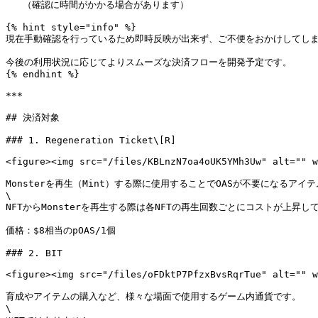
   （確認に時間がかかる場合があります）

{% hint style="info" %}

現在手動確認を行っているため即時反映が出来ず、ご不便をおかけしてしま
今後の利用状況に応じてよりスムーズな決済フローを開発予定です。

{% endhint %}

***

## 決済対象

### 1. Regeneration Ticket\[R]

<figure><img src="/files/KBLnzN7oa4oUK5YMh3Uw" alt="" w
Monsterを再生（Mint）する際に使用することでOASが不要になるアイテ
\

NFTからMonsterを再生する際は各NFTの再生回数ごとにコストが上昇して
価格：$8相当のpOAS/1個

### 2. BIT

<figure><img src="/files/oFDktP7PfzxBvsRqrTue" alt="" w
育成やアイテムの購入など、様々な場面で使用するゲーム内通貨です。

\
