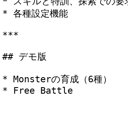
* スキルと特訓、探索での要
* 各種設定機能

***

## デモ版

* Monsterの育成（6種）
