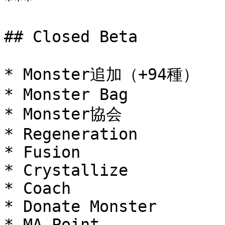
***

## Closed Beta

* Monster追加（+94種）

* Monster Bag

* Monster協会

* Regeneration

* Fusion

* Crystallize

* Coach

* Donate Monster

* MA Point
