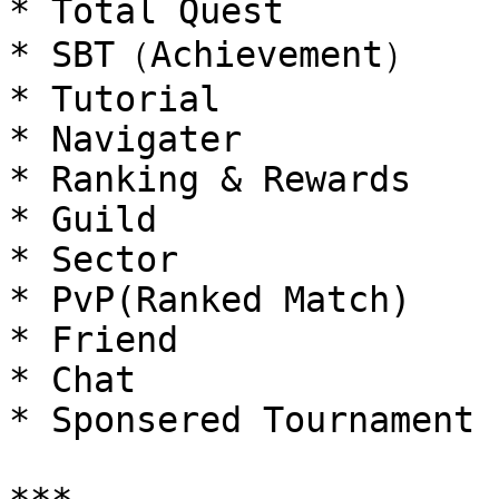
* Total Quest

* SBT（Achievement）

* Tutorial

* Navigater

* Ranking & Rewards

* Guild

* Sector

* PvP(Ranked Match)

* Friend

* Chat

* Sponsered Tournament
