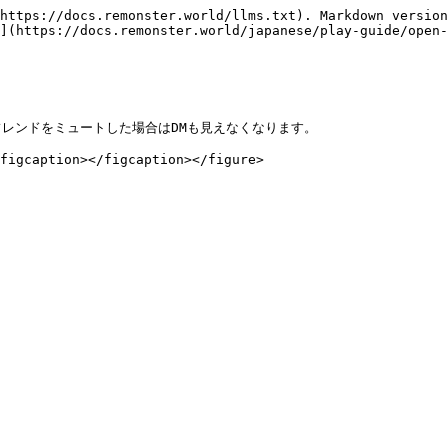
https://docs.remonster.world/llms.txt). Markdown version
](https://docs.remonster.world/japanese/play-guide/open-
レンドをミュートした場合はDMも見えなくなります。

figcaption></figcaption></figure>
