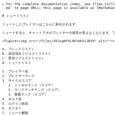
> For the complete documentation index, see [llms.txt](
`.md` to page URLs; this page is available as [Markdown
# ミュートリスト

ミュートしたプレイヤーはこちらに表示されます。

ミュートすると、チャットでそのプレイヤーの発言が見えなくなります。フ
<figure><img src="/files/Vk3vgNYVLHEYek5iJBY9" alt=""><
a. フレンドリスト\

b. 送信済みリクエストリスト\

c. 受信リクエストリスト\

d. ミュートリスト

1. プレイヤー名

2. プレイヤーランク

3. サイクルスコア

   1. トータルランク（スコア）

   2. ランクマッチランク（スコア）

   3. 探索ランク（スコア）

4. ギルド名

5. ログイン状況

6. セクター

7. ミュート解除
