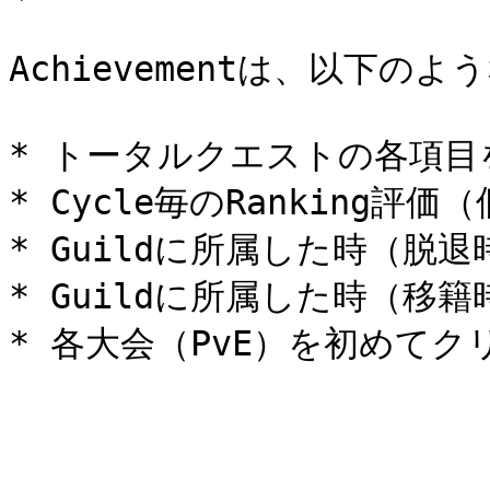
Achievementは、以下の
* トータルクエストの各項目
* Cycle毎のRanking評価（
* Guildに所属した時（脱退時
* Guildに所属した時（移籍時に