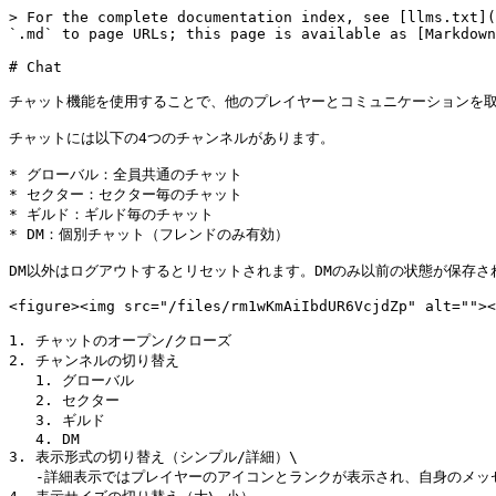
> For the complete documentation index, see [llms.txt](
`.md` to page URLs; this page is available as [Markdown
# Chat

チャット機能を使用することで、他のプレイヤーとコミュニケーションを取
チャットには以下の4つのチャンネルがあります。

* グローバル：全員共通のチャット

* セクター：セクター毎のチャット

* ギルド：ギルド毎のチャット

* DM：個別チャット（フレンドのみ有効）

DM以外はログアウトするとリセットされます。DMのみ以前の状態が保存され
<figure><img src="/files/rm1wKmAiIbdUR6VcjdZp" alt=""><
1. チャットのオープン/クローズ

2. チャンネルの切り替え

   1. グローバル

   2. セクター

   3. ギルド

   4. DM

3. 表示形式の切り替え（シンプル/詳細）\

   -詳細表示ではプレイヤーのアイコンとランクが表示され、自身のメッセージは右側に表示される
