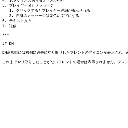
4. 表示サイズの切り替え（大\~小）

5. プレイヤー名とメッセージ

   1. クリックするとプレイヤー詳細が表示される

   2. 自身のメッセージは黄色い文字になる

6. テキスト入力

7. 送信

***

## DM

DM選択時には右側に過去にやり取りしたフレンドのアイコンが表示され、選