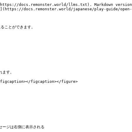
https://docs.remonster.world/llms.txt). Markdown version
](https://docs.remonster.world/japanese/play-guide/open-
ることができます。

ます。

figcaption></figcaption></figure>
