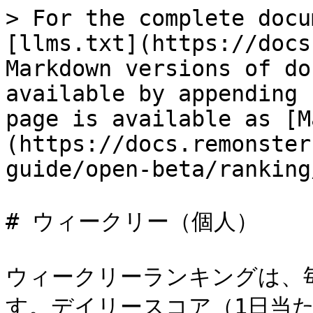
> For the complete docu
[llms.txt](https://docs
Markdown versions of do
available by appending 
page is available as [M
(https://docs.remonster
guide/open-beta/ranking
# ウィークリー（個人）

ウィークリーランキングは、
す。デイリースコア（1日当