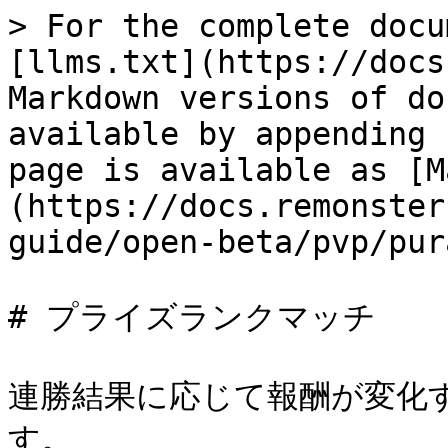
> For the complete docu
[llms.txt](https://docs
Markdown versions of do
available by appending 
page is available as [M
(https://docs.remonster
guide/open-beta/pvp/pur
# プライズランクマッチ

連勝結果に応じて報酬が変化
す。
