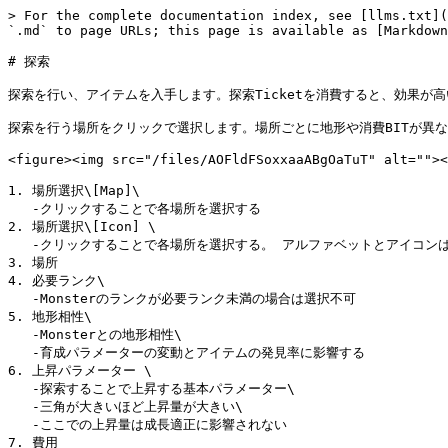
> For the complete documentation index, see [llms.txt](
`.md` to page URLs; this page is available as [Markdown
# 探索

探索を行い、アイテムを入手します。探索Ticketを消費すると、効果が
探索を行う場所をクリックで選択します。場所ごとに地形や消費BITが異なり
<figure><img src="/files/AOFldFSoxxaaABgOaTuT" alt=""><
1. 場所選択\[Map]\

   -クリックすることで各場所を選択する

2. 場所選択\[Icon] \

   -クリックすることで各場所を選択する。 アルファベットとアイコンは、それぞれ必要ランクと地形を表している

3. 場所

4. 必要ランク\

   -Monsterのランクが必要ランク未満の場合は選択不可

5. 地形相性\

   -Monsterとの地形相性\

   -育成パラメーターの変動とアイテムの発見率に影響する

6. 上昇パラメーター \

   -探索することで上昇する基本パラメーター\

   -三角が大きいほど上昇量が大きい\

   -ここでの上昇量は成長適正に影響されない

7. 費用
