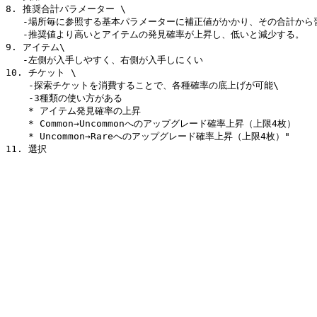
8. 推奨合計パラメーター \

   -場所毎に参照する基本パラメーターに補正値がかかり、その合計から習得確率が計算される\

   -推奨値より高いとアイテムの発見確率が上昇し、低いと減少する。

9. アイテム\

   -左側が入手しやすく、右側が入手しにくい

10. チケット \

    -探索チケットを消費することで、各種確率の底上げが可能\

    -3種類の使い方がある

    * アイテム発見確率の上昇

    * Common→Uncommonへのアップグレード確率上昇（上限4枚）

    * Uncommon→Rareへのアップグレード確率上昇（上限4枚）"
