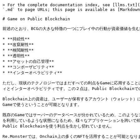
> For the complete documentation index, see [llms.txt](
`.md` to page URLs; this page is available as [Markdown
# Game on Public Blockchain

前述のとおり、BCGの大きな特徴の一つにプレイ中の行動が資産価値を生むと
* **持続性**

* **改竄耐性**

* **検閲耐性**

* **透明性**

* **アセットの自己管理**

* **コンポーザビリティ**

* **インターオペラビリティ**

ただし、現状のテクノロジーではまだすべての利点をGameに応用するこ
ィとインターオペラビリティです。この２点は、Public Blockchain
Blockchain上の資産は、ユーザーが保有するアカウント（ウォレッ
Gameで使うということが可能となります。

既存のGameではサーバーのデータベースが分かれているため、このようなコ
を利用しているような状態になるため、様々なアプリケーションを跨いで殆
Public Blockchainを使う利点を生かし切れていません。

Re.Monsterでは、Onchain上の多くのNFTを活用することが可